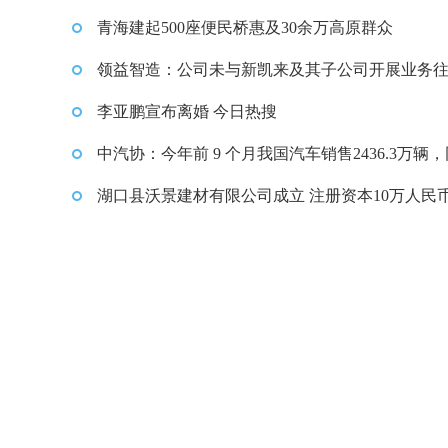
青海建起500座便民桥惠及30余万高原群众
领益智造：公司未与新凯来及其子公司开展业务
李亚鹏宣布离婚 今日热搜
中汽协：今年前 9 个月我国汽车销售2436.3万辆
增长12.9% 天天资讯
湖口县沃景建材有限公司成立 注册资本10万人民币
日视讯