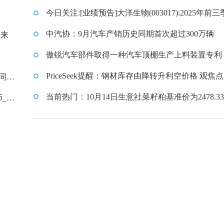
购240万股 每日简讯
今日关注:[业绩预告]大洋生物(003017):2025年前
业绩预告
中汽协：9月汽车产销历史同期首次超过300万辆
往来
傲锐汽车部件取得一种汽车顶棚生产上料装置专利
调整托具固定不同规格顶棚
PriceSeek提醒：钢材库存由降转升利空价格 观焦点
，同比
当前热门：10月14日生意社菜籽粕基准价为2478.33
_每
吨