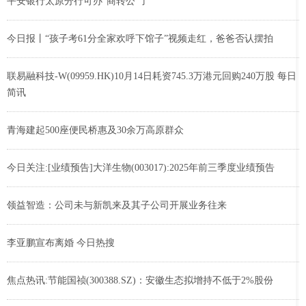
平安银行太原分行可办“商转公”了
今日报丨“孩子考61分全家欢呼下馆子”视频走红，爸爸否认摆拍
联易融科技-W(09959.HK)10月14日耗资745.3万港元回购240万股 每日
简讯
青海建起500座便民桥惠及30余万高原群众
今日关注:[业绩预告]大洋生物(003017):2025年前三季度业绩预告
领益智造：公司未与新凯来及其子公司开展业务往来
李亚鹏宣布离婚 今日热搜
焦点热讯:节能国祯(300388.SZ)：安徽生态拟增持不低于2%股份