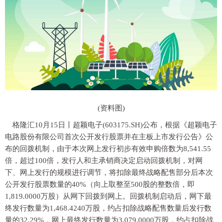
(资料图)
格隆汇10月15日丨超颖电子(603175.SH)公布，根据《超颖电子
电路股份有限公司首次公开发行股票并在主板上市发行公告》公
布的回拨机制，由于本次网上发行初步有效申购倍数为8,541.55
倍，超过100倍，发行人和主承销商决定启动回拨机制，对网
下、网上发行的规模进行调节，将扣除最终战略配售部分后本次
公开发行股票数量的40%（向上取整至500股的整数倍，即
1,819.0000万股）从网下回拨到网上。回拨机制启动后，网下最
终发行数量为1,468.4240万股，约占扣除战略配售数量后发行数
量的32.29%，网上最终发行数量为3,079.0000万股，约占扣除战