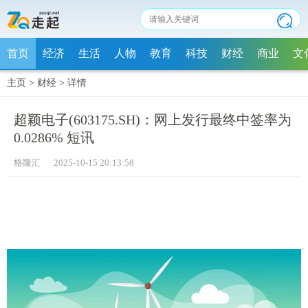
首页
经济
生活
人物
教育
科技
财经
商业
文
主页
>
财经
>
详情
超颖电子(603175.SH)：网上发行最终中签率为
0.0286% 短讯
格隆汇 2025-10-15 20:13:58