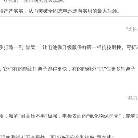
、小孔洞，就自动流过去填满。
得严严实实，从而突破全固态电池走向实用的最大瓶颈。
“柔
身术”
质打造一副“骨架”，让电池像升级版保鲜膜一样抗拉耐拽。弯折
。
，它们有的能让锂离子跑得更快，有的能额外“抓”住更多锂离子
“氟
固”
，氟的“耐高压本事”极强，电极表面的“氟化物保护壳”，能够
高温箱测试都不会爆炸，可以确保安全和续航“双在线”。