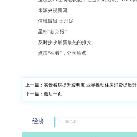
来源央视新闻
值班编辑 王丹妮
星标“新京报”
及时接收最新最热的推文
点击“在看”，分享热点
标签：
续航
负极
锂离子
锂电池
电解质
固态
上一篇：
实景看房提升透明度 业界推动住房消费提质升
下一篇：
最后一页
经济
JING-JI