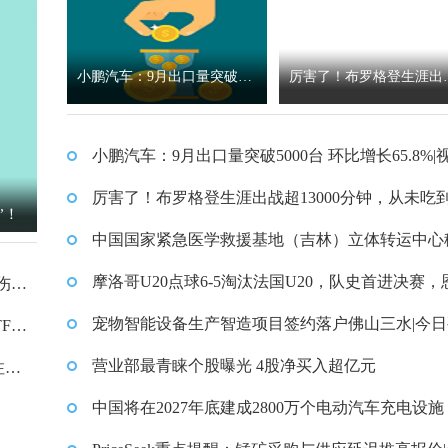
小鹏汽车：9月出口量突破50
厉害了！布罗格登生涯出
00台 环比增长65.8%|视点
超13000分钟，从未吃到
小鹏汽车：9月出口量突破5000台 环比增长65.8%|
犯 精选
厉害了！布罗格登生涯出战超13000分钟，从未吃
”！
技犯 精选
中国国家紧急医学救援基地（吉林）立体转运中心
医院交付
摩洛哥U20点球6-5淘汰法国U20，队史首进决赛，
伤
桑失点
宠物智能设备生产智造项目签约落户佛山三水|今日
F基
营业部最青睐个股曝光 4股净买入超亿元
注册
中国将在2027年底建成2800万个电动汽车充电设施