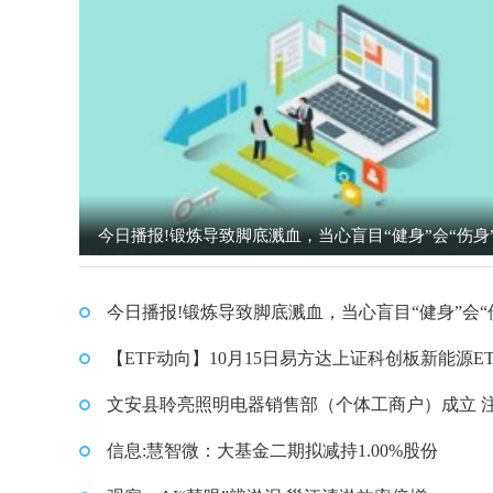
今日播报!锻炼导致脚底溅血，当心盲目“健身”会“伤身
今日播报!锻炼导致脚底溅血，当心盲目“健身”会“
身”！
【ETF动向】10月15日易方达上证科创板新能源ET
金涨1.6%，份额减少1000万份-今日快看
文安县聆亮照明电器销售部（个体工商户）成立 
资本10万人民币
信息:慧智微：大基金二期拟减持1.00%股份