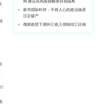
例 建议高风险接触者自我隔离
负
新华国际时评：不得人心的政治操弄
注定破产
皮
俄财政部下调外汇收入强制结汇比例
面
殊胶
离
接