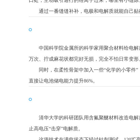
口处，主动吸引通行的锂离子过来，哪里有小缝隙
通过一番缝缝补补，电极和电解质就能自己贴
中国科学院金属所的科学家用聚合材料给电解
万次、拧成麻花状都完好无损，完全不怕日常变形
同时，在柔性骨架中加入一些“化学的小零件”
直接让电池储电能力提升86%。
清华大学的科研团队用含氟聚醚材料改造电解质
止高电压“击穿”电解质。
这项技术在满电状态下经过针刺测试、120℃