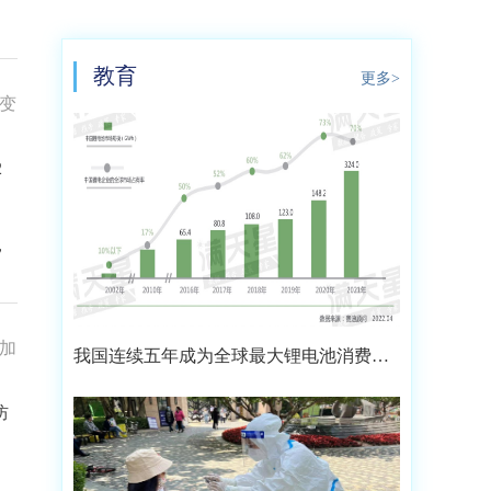
教育
更多>
性变
2
，
力加
我国连续五年成为全球最大锂电池消费市
场 2021年市场占比约达59.4%
防