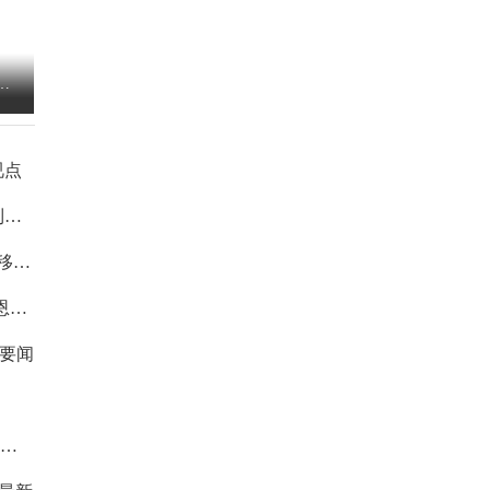
战
过技
视点
到过
移动
恩盖
要闻
 每