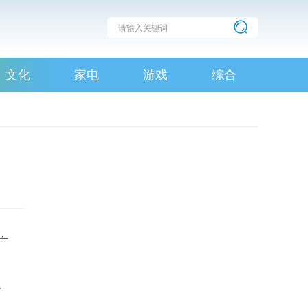
文化
家电
游戏
综合
广
斤