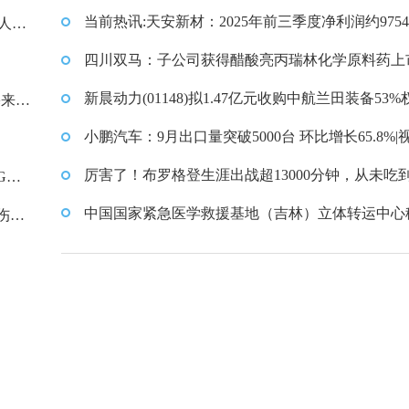
88%的财产份额
当前热讯:天安新材：2025年前三季度净利润约975
人民
元
四川双马：子公司获得醋酸亮丙瑞林化学原料药上
请批准_快消息
新晨动力(01148)拟1.47亿元收购中航兰田装备53%
宪来华
10月16日下午复牌
小鹏汽车：9月出口量突破5000台 环比增长65.8%|
厉害了！布罗格登生涯出战超13000分钟，从未吃
GWh
技犯 精选
中国国家紧急医学救援基地（吉林）立体转运中心
伤
医院交付