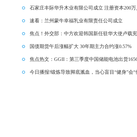
石家庄丰际华升木业有限公司成立 注册资本200万
币
速看：兰州蒙牛幸福乳业有限责任公司成立
焦点！外交部：中方欢迎韩国新任驻华大使卢载
履新
国债期货午后涨幅扩大 30年期主力合约涨0.57%
焦点热文：GGII：第三季度中国储能电池出货165
同比增长65%
今日播报!锻炼导致脚底溅血，当心盲目“健身”会“
身”！