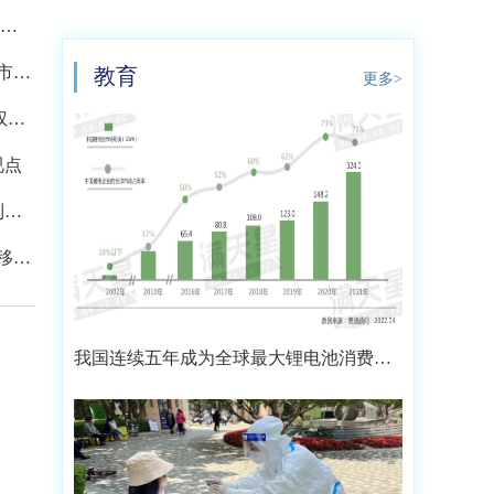
4万
市申
教育
更多>
权益
视点
到过
移动
我国连续五年成为全球最大锂电池消费市
场 2021年市场占比约达59.4%