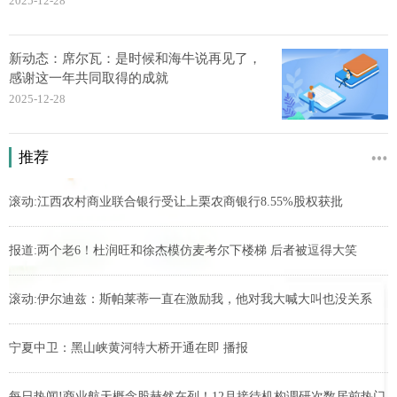
2025-12-28
新动态：席尔瓦：是时候和海牛说再见了，
感谢这一年共同取得的成就
2025-12-28
推荐
滚动:江西农村商业联合银行受让上栗农商银行8.55%股权获批
报道:两个老6！杜润旺和徐杰模仿麦考尔下楼梯 后者被逗得大笑
滚动:伊尔迪兹：斯帕莱蒂一直在激励我，他对我大喊大叫也没关系
宁夏中卫：黑山峡黄河特大桥开通在即 播报
每日热闻!商业航天概念股赫然在列！12月接待机构调研次数居前热门