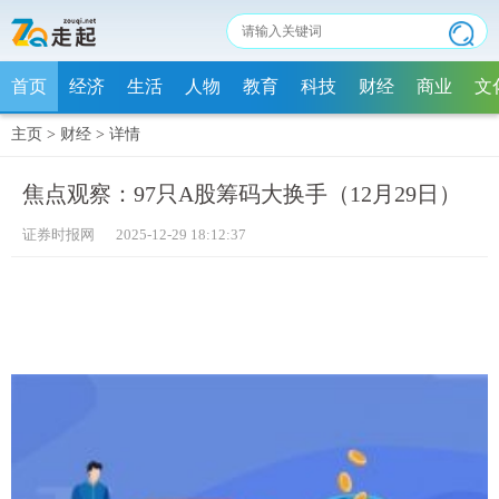
首页
经济
生活
人物
教育
科技
财经
商业
文
主页
>
财经
>
详情
焦点观察：97只A股筹码大换手（12月29日）
证券时报网 2025-12-29 18:12:37