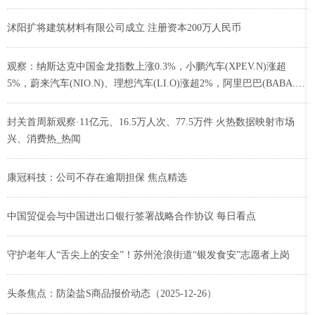
沭阳扩将建筑材料有限公司成立 注册资本200万人民币
观察：纳斯达克中国金龙指数上涨0.3%，小鹏汽车(XPEV.N)涨超
5%，蔚来汽车(NIO.N)、理想汽车(LI.O)涨超2%，阿里巴巴(BABA.N)
涨0.8%。
封关首周新观察·11亿元、16.5万人次、77.5万件 火热数据映射市场
兴、消费热_热闻
康冠科技：公司不存在逾期担保 焦点精选
中国贸促会与中国进出口银行签署战略合作协议 每日看点
守护老年人“舌尖上的安全”！苏州沧浪街道“银发食安”志愿者上岗
头条焦点：防染盐S商品报价动态（2025-12-26）