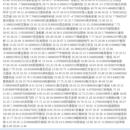
43.60 10.02301292海科新源 67.36 40.17 -6.44300900广联航空 36.55 40.10 4.22920121江天科技
47.85 39.01 -7.96603686福龙马 28.71 39.01 0.49301117佳缘科技 52.36 38.19 -11.57301355南王科技
13.83 37.91 -14.37301246宏源药业 23.93 37.37 -10.97002759天际股份 49.70 36.19 0.40688523航天
环宇 52.87 36.11 20.00002413雷科防务 10.37 34.53 9.97002639雪人集团 19.40 34.32 -5.78301563云
汉芯城 165.19 33.78 7.76603248锡华科技 24.85 33.57 -4.72002163海南发展 24.52 32.91 7.78002347
泰尔股份 10.23 32.78 10.00002682龙洲股份 9.57 32.31 7.53603601再升科技 12.66 32.11
-5.10002104恒宝股份 22.42 31.53 8.31300503昊志机电 53.80 31.51 15.15300189神农种业 7.73
31.45 -4.09300095华伍股份 12.05 29.00 4.24002565顺灏股份 16.14 28.76 2.87301079邵阳液压
30.65 28.52 -3.83300589江龙船艇 19.46 28.38 0.15002865钧达股份 58.00 28.26 5.70688805C健信
47.16 28.23 -7.26688807优迅股份 195.00 26.69 -1.42002177御银股份 7.77 26.67 10.06002297博云新
材 12.33 26.46 -0.48300427红相股份 13.16 26.07 3.13920035精创电气 44.75 26.00 4.41300337银邦
股份 15.62 25.97 14.18300421力星股份 32.51 25.90 9.68002703浙江世宝 24.28 25.90 4.03688270臻
镭科技 128.14 25.88 -7.14300670大烨智能 6.69 25.86 -16.38002201九鼎新材 11.21 25.66
-9.96002560通达股份 10.33 25.58 1.18000777中核科技 26.60 25.21 3.06600858银座股份 7.32 25.11
-1.88002196方正电机 14.03 24.94 2.56000592平潭发展 16.20 24.94 9.16600506统一股份 26.47
24.63 10.02002151北斗星通 41.72 24.41 -1.07600693东百集团 19.80 24.35 -9.51300300海峡创新
17.04 24.33 -0.64301306西测测试 115.22 24.30 -6.02603123翠微股份 16.03 24.01 10.02002702海欣
食品 7.79 23.81 -10.05300086康芝药业 12.66 23.72 -4.88300640德艺文创 8.21 23.52 -7.75002805丰
元股份 18.33 23.33 -2.91002361神剑股份 14.49 22.95 10.02300118东方日升 15.80 22.80 0.64002842
翔鹭钨业 14.87 22.79 1.92300629新劲刚 23.38 22.78 0.21000859国风新材 11.07 22.78 0.64002788
鹭燕医药 22.26 22.76 6.00603626科森科技 17.75 22.69 3.26600343航天动力 46.94 22.68
3.39603608天创时尚 8.51 22.54 2.16600151航天机电 18.29 22.29 9.98002652扬子新材 4.86 22.21
9.95300970华绿生物 20.57 22.19 6.86601133柏诚股份 15.92 22.06 -4.67920100三协电机 71.10
21.85 1.33603879永悦科技 6.93 21.83 10.00002278神开股份 12.72 21.69 1.52301408华人健康 18.82
21.61 -3.24300582英飞特 17.76 21.49 20.00000547航天发展 30.98 21.28 10.01002716湖南白银 7.28
21.25 7.22301183东田微 171.71 21.25 4.43001326联域股份 45.76 21.12 -1.27601026道生天合 20.57
20.96 7.19000901航天科技 26.60 20.89 5.85600330天通股份 13.17 20.65 -4.22301005超捷股份
159.40 20.65 16.35002763汇洁股份 8.65 20.54 -0.35002407多氟多 33.97 20.47 -8.06688629华丰科技
103.86 20.45 6.91002903宇环数控 23.36 20.40 -5.08001400江顺科技 76.32 20.38 -0.39603386骏亚科
技 15.77 20.32 4.37002188中天服务 6.58 20.27 4.11300139晓程科技 32.52 20.23 -6.55600537亿晶光
电 4.23 20.16 -2.31300468四方精创 39.33 20.14 6.30002136安纳达 12.80 20.13 -4.26002512达华智
能 6.40 20.04 -2.44