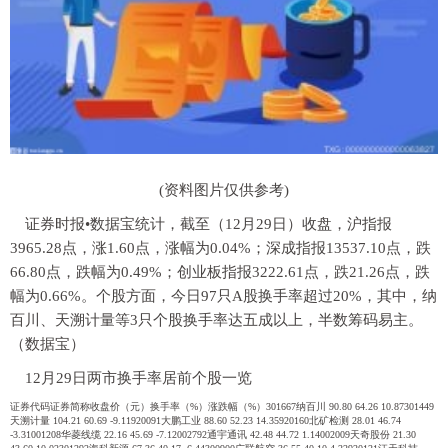
(资料图片仅供参考)
证券时报•数据宝统计，截至（12月29日）收盘，沪指报
3965.28点，涨1.60点，涨幅为0.04%；深成指报13537.10点，跌
66.80点，跌幅为0.49%；创业板指报3222.61点，跌21.26点，跌
幅为0.66%。个股方面，今日97只A股换手率超过20%，其中，纳
百川、天溯计量等3只个股换手率达五成以上，半数筹码易主。
（数据宝）
12月29日两市换手率居前个股一览
证券代码证券简称收盘价（元）换手率（%）涨跌幅（%）301667纳百川 90.80 64.26 10.87301449
天溯计量 104.21 60.69 -9.11920091大鹏工业 88.60 52.23 14.35920160北矿检测 28.01 46.74
-3.31001208华菱线缆 22.16 45.69 -7.12002792通宇通讯 42.48 44.72 1.14002009天奇股份 21.30