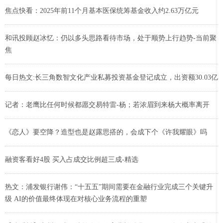
焦点快看：2025年前11个月基本医保统筹基金收入约2.63万亿元
和讯投顾赵冰忆：仍以多头思路看待市场，处于顺势上行趋势-当前聚
焦
每日热文:长三角数智文化产业私募投资基金登记成立，出资额30.03亿
记者：老鹰比任何时候都愿交易特雷-杨；若浓眉到来杨大概率离开
《恋人》要空降？造型也是赵露思搭的，会成下个《许我耀眼》吗
融资客看好4股 买入占成交比例超三成-精选
热文：浦发银行谢伟：“十五五”期间需要在金融行业完成三个关键升
级 AI的价值最终体现在对核心业务流程的重塑