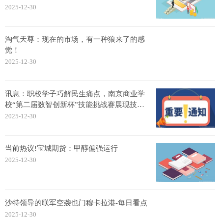
2025-12-30
淘气天尊：现在的市场，有一种狼来了的感
觉！
2025-12-30
讯息：职校学子巧解民生痛点，南京商业学
校“第二届数智创新杯”技能挑战赛展现技术
温度
2025-12-30
当前热议!宝城期货：甲醇偏强运行
2025-12-30
沙特领导的联军空袭也门穆卡拉港-每日看点
2025-12-30