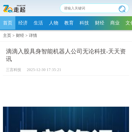
首页
经济
生活
人物
教育
科技
财经
商业
文
主页
>
财经
>
详情
滴滴入股具身智能机器人公司无论科技-天天资
讯
三言科技 2025-12-30 17:35:21