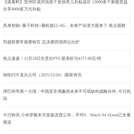
【速看料】宜州区成河池首个发放育儿补贴县区 13000多个家庭受益
分享4000多万元补贴
具身智能+量子科技+脑机接口+6G，未来产业潜力股来了-焦点观察
羽超联赛常规赛收官 总决赛四强席位出炉
焦点速递！12月29日生意社PVC基准价为4375.00元/吨
锦纶FDY龙头公司（2025/12/26）|最新资讯
津巴布韦第一大报：中国是非洲赢得未来不可或缺的战略伙伴_今日热
讯
今日快讯:小米穿戴本月发版进度公布：手环9、Watch S4 41mm已全量
推送