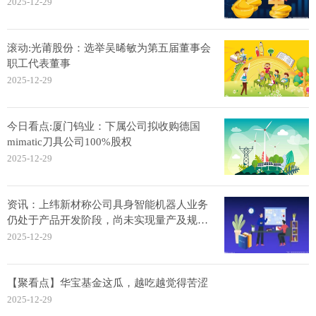
2025-12-29
滚动:光莆股份：选举吴晞敏为第五届董事会
职工代表董事
2025-12-29
今日看点:厦门钨业：下属公司拟收购德国
mimatic刀具公司100%股权
2025-12-29
资讯：上纬新材称公司具身智能机器人业务
仍处于产品开发阶段，尚未实现量产及规模
化销售
2025-12-29
【聚看点】华宝基金这瓜，越吃越觉得苦涩
2025-12-29