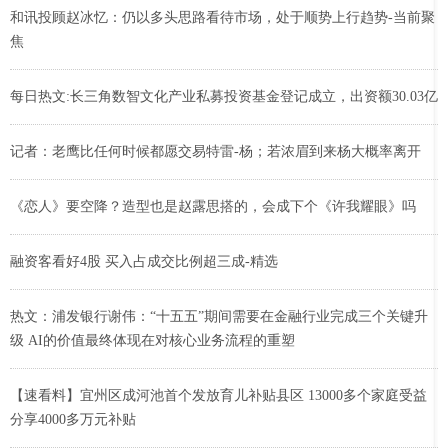
和讯投顾赵冰忆：仍以多头思路看待市场，处于顺势上行趋势-当前聚
焦
每日热文:长三角数智文化产业私募投资基金登记成立，出资额30.03亿
记者：老鹰比任何时候都愿交易特雷-杨；若浓眉到来杨大概率离开
《恋人》要空降？造型也是赵露思搭的，会成下个《许我耀眼》吗
融资客看好4股 买入占成交比例超三成-精选
热文：浦发银行谢伟：“十五五”期间需要在金融行业完成三个关键升
级 AI的价值最终体现在对核心业务流程的重塑
【速看料】宜州区成河池首个发放育儿补贴县区 13000多个家庭受益
分享4000多万元补贴