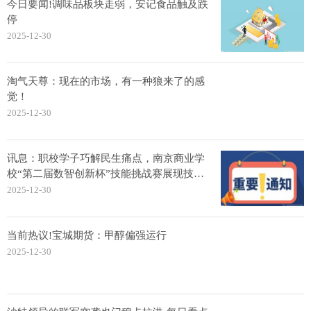
今日要闻!调味品板块走弱，安记食品触及跌
停
2025-12-30
淘气天尊：现在的市场，有一种狼来了的感
觉！
2025-12-30
讯息：职校学子巧解民生痛点，南京商业学
校“第二届数智创新杯”技能挑战赛展现技术
温度
2025-12-30
当前热议!宝城期货：甲醇偏强运行
2025-12-30