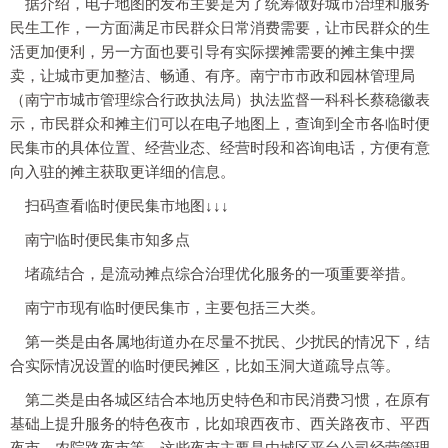
据介绍，电子地图的发布主要是为了统筹做好城市治理和服务
民生工作，一方面满足市民群众日常消费需要，让市民群众的生
活更加便利，另一方面也要引导有实际摆摊需要的摊主集中摆
卖，让城市更加整洁、畅通、有序。南宁市市政和园林管理局
（南宁市城市管理综合行政执法局）执法监督一科科长蔡稳徽表
示，市民群众和摊主们可以在电子地图上，查询到全市各临时便
民集市的具体位置、经营业态、经营时段和咨询电话，方便有意
向入驻的摊主获取更详细的信息。
扫码查看临时便民集市地图↓↓↓
南宁临时便民集市知多点
堵疏结合，是流动摊点综合治理优化服务的一项重要举措。
南宁市现有临时便民集市，主要包括三大类。
第一类是由各属地街道办在尽量不扰民、少扰民的情况下，结
合实际情况设置的临时便民摊区，比如玉洞大道疏导点等。
第二类是由各城区结合本地历史特色和市民消费习惯，在原有
基础上提升服务的特色夜市，比如琅西夜市、西关路夜市、平西