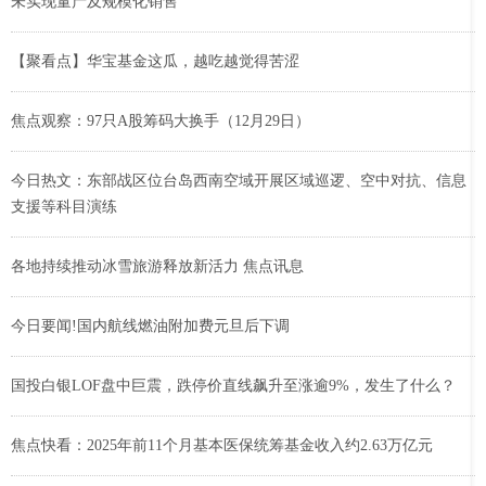
未实现量产及规模化销售
【聚看点】华宝基金这瓜，越吃越觉得苦涩
焦点观察：97只A股筹码大换手（12月29日）
今日热文：东部战区位台岛西南空域开展区域巡逻、空中对抗、信息
支援等科目演练
各地持续推动冰雪旅游释放新活力 焦点讯息
今日要闻!国内航线燃油附加费元旦后下调
国投白银LOF盘中巨震，跌停价直线飙升至涨逾9%，发生了什么？
焦点快看：2025年前11个月基本医保统筹基金收入约2.63万亿元