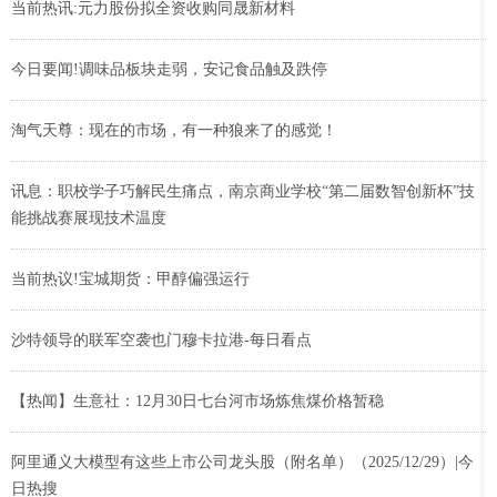
当前热讯:元力股份拟全资收购同晟新材料
今日要闻!调味品板块走弱，安记食品触及跌停
淘气天尊：现在的市场，有一种狼来了的感觉！
讯息：职校学子巧解民生痛点，南京商业学校“第二届数智创新杯”技
能挑战赛展现技术温度
当前热议!宝城期货：甲醇偏强运行
沙特领导的联军空袭也门穆卡拉港-每日看点
【热闻】生意社：12月30日七台河市场炼焦煤价格暂稳
阿里通义大模型有这些上市公司龙头股（附名单）（2025/12/29）|今
日热搜