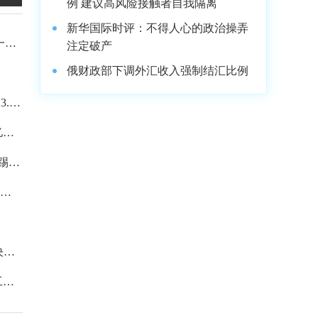
例 建议高风险接触者自我隔离
新华国际时评：不得人心的政治操弄
一致
注定破产
俄财政部下调外汇收入强制结汇比例
.6
亿元
踢紫
司名
决
工业