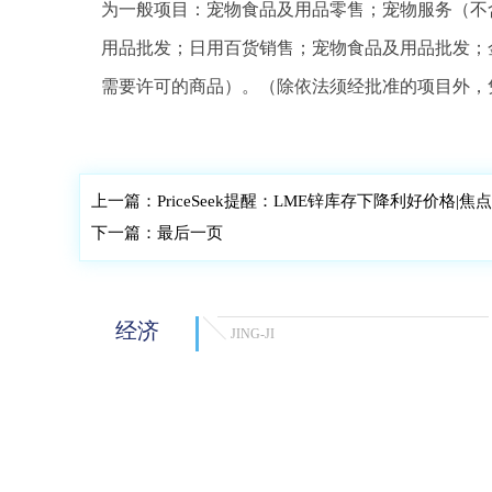
为一般项目：宠物食品及用品零售；宠物服务（不
用品批发；日用百货销售；宠物食品及用品批发；
需要许可的商品）。（除依法须经批准的项目外，
标签：
法定代表人为马
天眼查
注册资本
一般
上一篇：
PriceSeek提醒：LME锌库存下降利好价格|焦
下一篇：
最后一页
经济
JING-JI