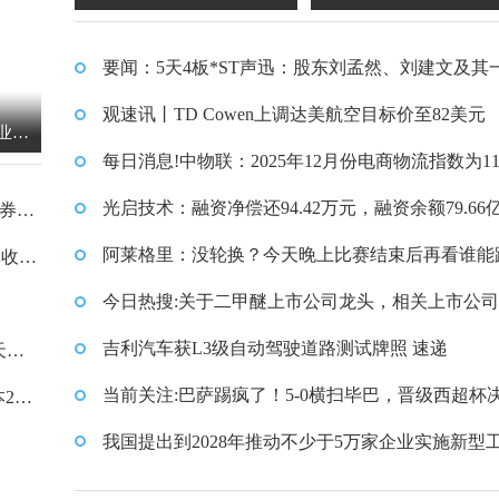
刘孟然、刘建文及其一致行
航空目标价至82美元
要闻：5天4板*ST声迅：股东刘孟然、刘建文及其
动人拟分别减持2.04%和2.6
行动人拟分别减持2.04%和2.64%股份
观速讯丨TD Cowen上调达美航空目标价至82美元
商业票
每日消息!中物联：2025年12月份电商物流指数为113
4%股份
点，与上月回升0.5点
光启技术：融资净偿还94.42万元，融资余额79.66
证券商
聚焦
阿莱格里：没轮换？今天晚上比赛结束后再看谁能
单收好
百合
今日热搜:关于二甲醚上市公司龙头，相关上市公
单快收藏（2026/1/8）
吉利汽车获L3级自动驾驶道路测试牌照 速递
天概
当前关注:巴萨踢疯了！5-0横扫毕巴，晋级西超杯
20
赛！静待马竞死磕皇马
我国提出到2028年推动不少于5万家企业实施新型
网络改造升级_天天资讯