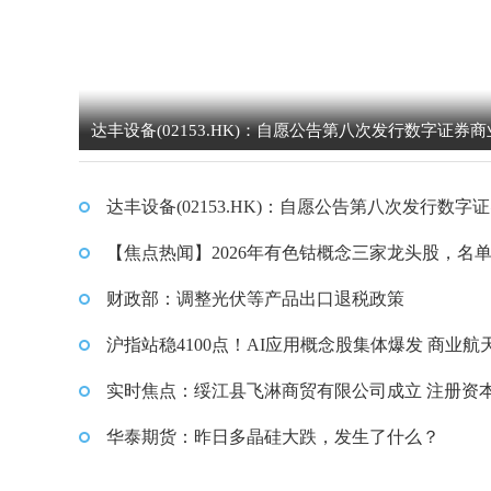
达丰设备(02153.HK)：自愿公告第八次发行数字证券
据内容摘要
达丰设备(02153.HK)：自愿公告第八次发行数字
业票据内容摘要
【焦点热闻】2026年有色钴概念三家龙头股，名
（2026/1/9）
财政部：调整光伏等产品出口退税政策
沪指站稳4100点！AI应用概念股集体爆发 商业航
念股延续强势
实时焦点：绥江县飞淋商贸有限公司成立 注册资本
万人民币
华泰期货：昨日多晶硅大跌，发生了什么？