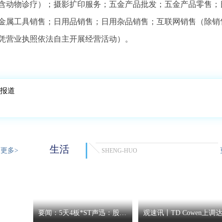
含动物诊疗）；摄影扩印服务；五金产品批发；五金产品零售；
金属工具销售；日用品销售；日用杂品销售；互联网销售（除销
凭营业执照依法自主开展经营活动）。
点报道
生活
更多>
SHENG-HUO
要闻：5天4板*ST声迅：股东
观速讯丨TD Cowen上调