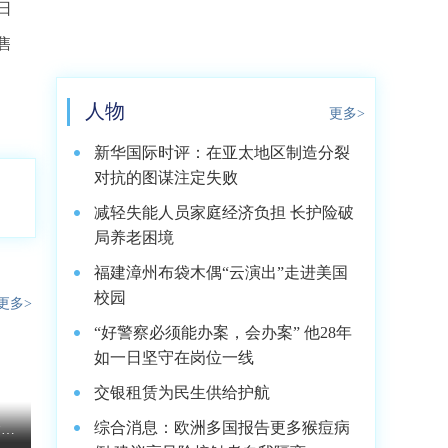
日
售
人物
更多>
新华国际时评：在亚太地区制造分裂
对抗的图谋注定失败
减轻失能人员家庭经济负担 长护险破
局养老困境
福建漳州布袋木偶“云演出”走进美国
校园
更多>
“好警察必须能办案，会办案” 他28年
如一日坚守在岗位一线
交银租赁为民生供给护航
综合消息：欧洲多国报告更多猴痘病
达美