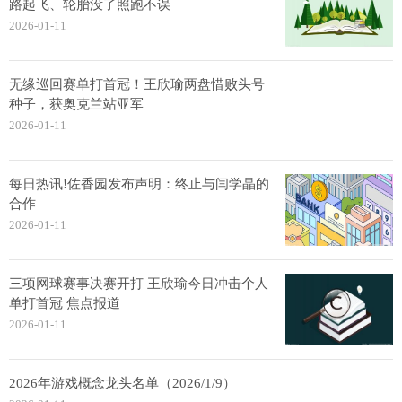
路起飞、轮胎没了照跑不误
2026-01-11
无缘巡回赛单打首冠！王欣瑜两盘惜败头号
种子，获奥克兰站亚军
2026-01-11
每日热讯!佐香园发布声明：终止与闫学晶的
合作
2026-01-11
三项网球赛事决赛开打 王欣瑜今日冲击个人
单打首冠 焦点报道
2026-01-11
2026年游戏概念龙头名单（2026/1/9）