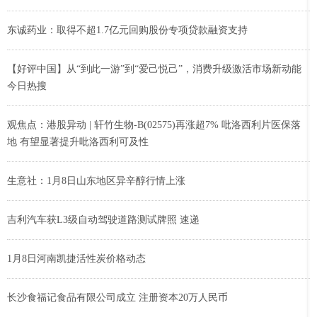
东诚药业：取得不超1.7亿元回购股份专项贷款融资支持
【好评中国】从“到此一游”到“爱己悦己”，消费升级激活市场新动能
今日热搜
观焦点：港股异动 | 轩竹生物-B(02575)再涨超7% 吡洛西利片医保落
地 有望显著提升吡洛西利可及性
生意社：1月8日山东地区异辛醇行情上涨
吉利汽车获L3级自动驾驶道路测试牌照 速递
1月8日河南凯捷活性炭价格动态
长沙食福记食品有限公司成立 注册资本20万人民币