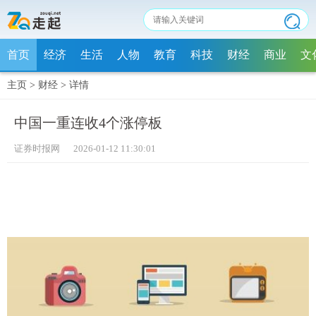
首页
经济
生活
人物
教育
科技
财经
商业
文
主页
>
财经
>
详情
中国一重连收4个涨停板
证券时报网 2026-01-12 11:30:01