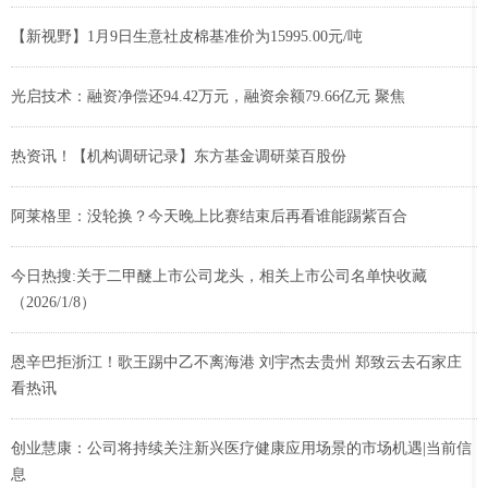
【新视野】1月9日生意社皮棉基准价为15995.00元/吨
光启技术：融资净偿还94.42万元，融资余额79.66亿元 聚焦
热资讯！【机构调研记录】东方基金调研菜百股份
阿莱格里：没轮换？今天晚上比赛结束后再看谁能踢紫百合
今日热搜:关于二甲醚上市公司龙头，相关上市公司名单快收藏
（2026/1/8）
恩辛巴拒浙江！歌王踢中乙不离海港 刘宇杰去贵州 郑致云去石家庄
看热讯
创业慧康：公司将持续关注新兴医疗健康应用场景的市场机遇|当前信
息