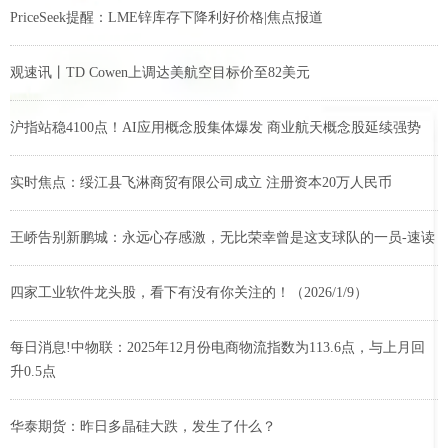
PriceSeek提醒：LME锌库存下降利好价格|焦点报道
观速讯丨TD Cowen上调达美航空目标价至82美元
沪指站稳4100点！AI应用概念股集体爆发 商业航天概念股延续强势
实时焦点：绥江县飞淋商贸有限公司成立 注册资本20万人民币
王峤告别新鹏城：永远心存感激，无比荣幸曾是这支球队的一员-速读
四家工业软件龙头股，看下有没有你关注的！（2026/1/9）
每日消息!中物联：2025年12月份电商物流指数为113.6点，与上月回
升0.5点
华泰期货：昨日多晶硅大跌，发生了什么？