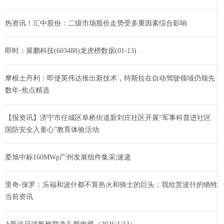
热资讯！汇中股份：二级市场股价走势受多重因素综合影响
即时：展鹏科技(603488)龙虎榜数据(01-13)
摩根士丹利：即使英伟达推出新技术，特斯拉在自动驾驶领域仍领先
数年-焦点精选
【报资讯】济宁市任城区阜桥街道新刘庄社区开展“军事科普进社区
国防安全入童心”教育体验活动
爱旭中标160MWp广州发展组件集采|速递
里奇-保罗：乐福和波什都不算热火和骑士的巨头；我欣赏波什的牺牲
当前资讯