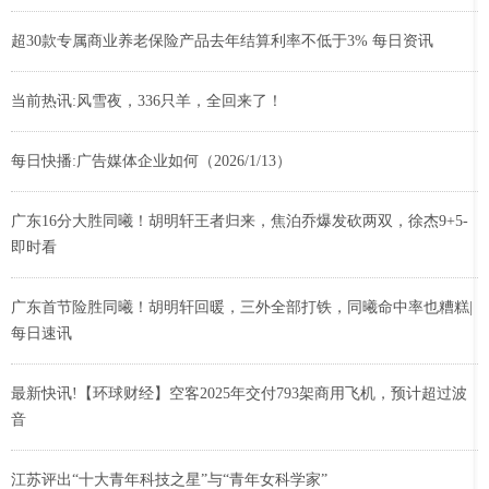
超30款专属商业养老保险产品去年结算利率不低于3% 每日资讯
当前热讯:风雪夜，336只羊，全回来了！
每日快播:广告媒体企业如何（2026/1/13）
广东16分大胜同曦！胡明轩王者归来，焦泊乔爆发砍两双，徐杰9+5-
即时看
广东首节险胜同曦！胡明轩回暖，三外全部打铁，同曦命中率也糟糕|
每日速讯
最新快讯!【环球财经】空客2025年交付793架商用飞机，预计超过波
音
江苏评出“十大青年科技之星”与“青年女科学家”