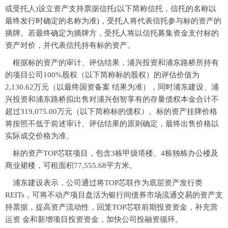
或受托人)设立资产支持票据信托(以下简称信托，信托的名称以
最终发行时确定的名称为准)，受托人将代表信托参与标的资产的
摘牌。若最终确定为摘牌方，受托人将以信托募集资金支付标的
资产对价，并代表信托持有标的资产。
根据标的资产的审计、评估结果，浦兴投资和浦东路桥所持有
的项目公司100%股权（以下简称标的股权）的评估价值为
2,130.62万元（以最终国资备案 结果为准），同时浦东建设、浦
兴投资和浦东路桥拟出售对浦兴创智享有的存量债权本金合计不
超过319,075.00万元（以下简称标的债权）。标的资产挂牌价格
将按照不低于前述审计、评估结果的原则确定，最终出售价格以
实际成交价格为准。
标的资产TOP芯联项目，包含3栋甲级塔楼、4栋独栋办公楼及
商业裙楼，可租面积77,555.68平方米。
浦东建设表示，公司通过将TOP芯联作为底层资产发行类
REITs，可将不动产项目盘活为银行间债券市场流通交易的资产支
持票据，提高资产流动性，回笼TOP芯联前期投资资金，补充营
运资 金和新增项目投资资金，加快公司投融资循环。