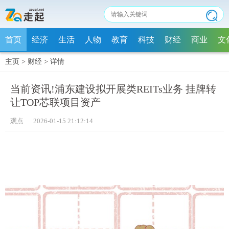
首页
经济
生活
人物
教育
科技
财经
商业
文
主页
>
财经
>
详情
当前资讯!浦东建设拟开展类REITs业务 挂牌转
让TOP芯联项目资产
观点 2026-01-15 21:12:14