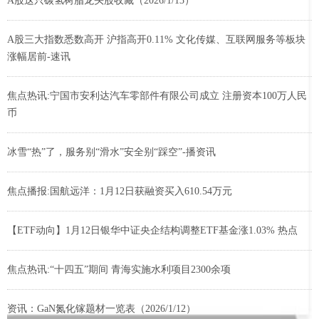
A股这只碳氢树脂龙头股收藏（2026/1/13）
A股三大指数悉数高开 沪指高开0.11% 文化传媒、互联网服务等板块
涨幅居前-速讯
焦点热讯:宁国市安利达汽车零部件有限公司成立 注册资本100万人民
币
冰雪“热”了，服务别“滑水”安全别“踩空”-播资讯
焦点播报:国航远洋：1月12日获融资买入610.54万元
【ETF动向】1月12日银华中证央企结构调整ETF基金涨1.03% 热点
焦点热讯:“十四五”期间 青海实施水利项目2300余项
资讯：GaN氮化镓题材一览表（2026/1/12）