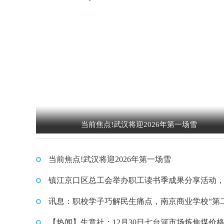
当前焦点!武汉将迎2026年第一场雪
当前焦点!武汉将迎2026年第一场雪
镇江京口区总工会举办职工读书季成果分享活动，
赋能绘就书香京口新图景
讯息：职校学子巧解民生痛点，南京商业学校“第
数智创新杯”技能挑战赛展现技术温度
【热闻】生意社：12月30日七台河市场炼焦煤价