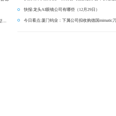
案推进股份回购工作
快报:龙头AI眼镜公司有哪些（12月29日）
今日看点:厦门钨业：下属公司拟收购德国mimatic
型：
公司100%股权