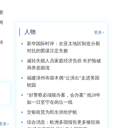
赛
网
人物
更多>
终
新华国际时评：在亚太地区制造分裂
对抗的图谋注定失败
减轻失能人员家庭经济负担 长护险破
局养老困境
福建漳州布袋木偶“云演出”走进美国
校园
“好警察必须能办案，会办案” 他28年
如一日坚守在岗位一线
交银租赁为民生供给护航
综合消息：欧洲多国报告更多猴痘病
更多>