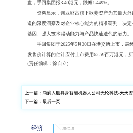
盘，手回集团报3.40港元，跌幅1.449%。
资料显示，诺亚财富旗下歌斐资产为其最大外部
道的深度洞察及对企业核心能力的精准研判，决定在
基因、强大技术驱动能力与产品快速迭代的潜力。
手回集团于2025年5月30日在港交所上市，最
发售价计算的估计应付上市费用62.59百万港元，所
(责任编辑：徐自立)
标签：
资产
上市
互联网
人民币
融资
上一篇：
滴滴入股具身智能机器人公司无论科技-天天
下一篇：
最后一页
经济
JING-JI