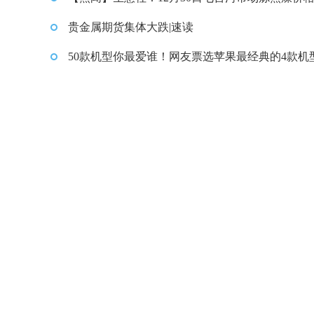
贵金属期货集体大跌|速读
50款机型你最爱谁！网友票选苹果最经典的4款机
前三名都是真神|每日观点