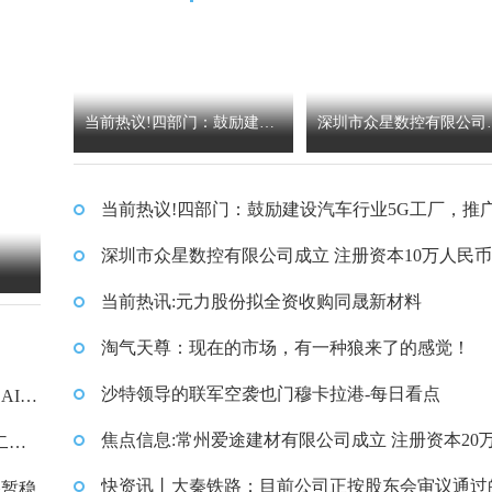
当前热议!四部门：鼓励建设
深圳市众星数控有限公司
汽车行业5G工厂，推广“5G
立 注册资本10万人民币
当前热议!四部门：鼓励建设汽车行业5G工厂，推广
+工业互联网”典型应用场景
G+工业互联网”典型应用场景
深圳市众星数控有限公司成立 注册资本10万人民币
当前热讯:元力股份拟全资收购同晟新材料
淘气天尊：现在的市场，有一种狼来了的感觉！
沙特领导的联军空袭也门穆卡拉港-每日看点
AI
焦点信息:常州爱途建材有限公司成立 注册资本20
二届
民币
快资讯丨大秦铁路：目前公司正按股东会审议通过
格暂稳